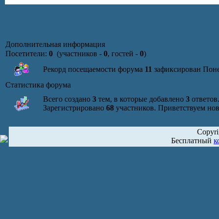
Дополнительная информация
Посетители:
0
(участников -
0
, гостей -
0
)
Рекорд посещаемости форума
11
зафиксирован Понед
Статистика форума
Всего создано
3
тем, в которые добавлено
3
ответов
Зарегистрировано
68
участников. Приветствуем но
Copyr
Бесплатный
к